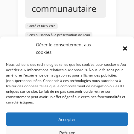
communautaire
Santé et bien-être
Sensibilisation à la préservation de l'eau
Gérer le consentement aux
Solutions de filtration d'eau
sources d'eau
cookies
Survie en cas de catastrophe
Sècheresses en Europe
Sécurité personnelle
Nous utilisons des technologies telles que les cookies pour stocker et/ou
accéder aux informations relatives aux appareils. Nous le faisons pour
Techniques de survie
technologie
améliorer l’expérience de navigation et pour afficher des publicités
Technologie de pointe
(non-)personnalisées. Consentir à ces technologies nous autorisera à
traiter des données telles que le comportement de navigation ou les ID
Économie
uniques sur ce site. Le fait de ne pas consentir ou de retirer son
consentement peut avoir un effet négatif sur certaines fonctonnalités et
caractéristiques.
Économie de l'eau
Écosystèmes fragiles
Accepter
Énergie renouvelable
Évacuation d'urgence
Refuser