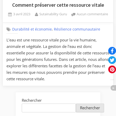
Comment préserver cette ressource vitale
Posted
By
sur
3 avril 2023
Sutainability Guru
Aucun commentaire
on
Com
prése
,
Durabilité et économie
Résilience communautaire
cette
ress
L’eau est une ressource vitale pour la vie humaine,
vital
animale et végétale. La gestion de l’eau est donc
essentielle pour assurer la disponibilité de cette ressource
pour les générations futures. Dans cet article, nous allons
explorer les différentes facettes de la gestion de l’eau et
les mesures que nous pouvons prendre pour préserver
cette ressource vitale.
Rechercher
Rechercher