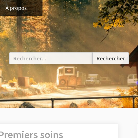
ggle
À propos
b-
nu
Rechercher :
Premiers soins