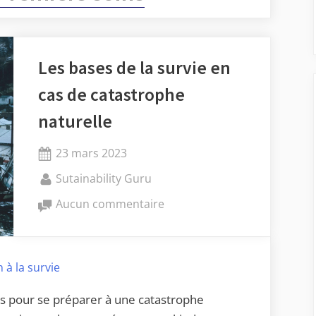
Les bases de la survie en
cas de catastrophe
naturelle
Posted
23 mars 2023
on
By
Sutainability Guru
sur
Aucun commentaire
Les
bases
de
 à la survie
la
survie
es pour se préparer à une catastrophe