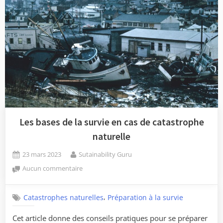
Les bases de la survie en cas de catastrophe
naturelle
Posted
By
23 mars 2023
Sutainability Guru
on
sur
Aucun commentaire
Les
bases
,
Catastrophes naturelles
Préparation à la survie
de
la
Cet article donne des conseils pratiques pour se préparer
survie