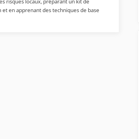
en
s risques locaux, préparant un kit de
cas
on et en apprenant des techniques de base
de
catastrophe
naturelle