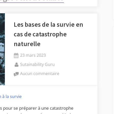
Les bases de la survie en
cas de catastrophe
naturelle
Posted
23 mars 2023
on
By
Sutainability Guru
sur
Aucun commentaire
Les
bases
de
 à la survie
la
survie
es pour se préparer à une catastrophe