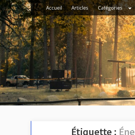
Skip
To
Accueil
Articles
Catégories
su
to
me
content
Étiquette :
Éne